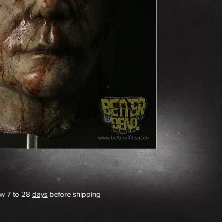
Original Trick 
repainted to lo
fixed front hairl
Sealed to prote
Best price
DE:
Original Trick 
komplett neu b
verbessert und 
aufgeklebt
Versiegelt um d
machen
ow 7 to 28
days
before shipping