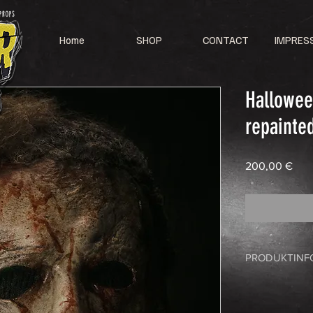
Home
SHOP
CONTACT
IMPRES
Hallowee
repainte
Pric
200,00 €
PRODUKTINF
2018 - Hallowe
40 Years Later
EN: