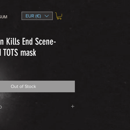
EUR (€)
SUM
n Kills End Scene-
d TOTS mask
e
Out of Stock
O
en
, Evil Returns Home