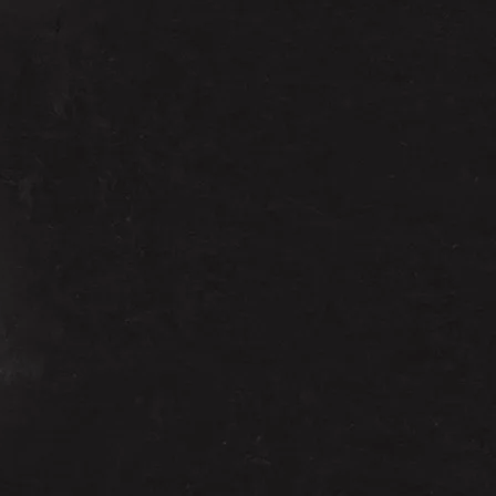
or Treat studios Michael Myers mask,
ok more like the screen used mask. Incl.
ine.
ct the paintjob
or Treat studios Michael Myers Maske,
emalt. Ebenfalls wurde der Haaransatz
sieht nicht mehr aus wie einfach
en Paintjob widerstandsfähiger zu