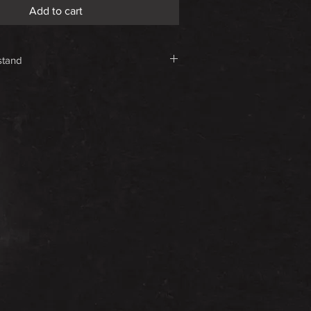
Add to cart
stand
ask stand with 3D printed & hand-
te.
man logo styles available
soon)
ken Ständer aus PU Resin mit 3D
dbemalter, Logoplatte
Deutsche Logos verfügbar
olgen)