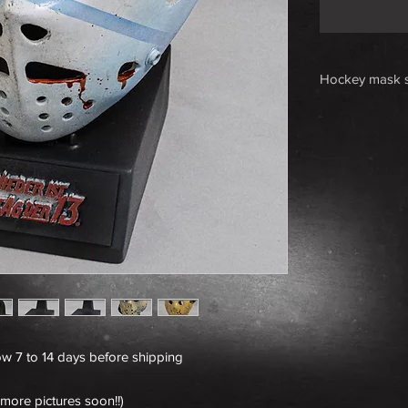
Hockey mask 
Resin hockey m
painted logo pla
Englisch or Ger
(more pictures 
DE: Hockey Mas
gedruckter, han
Englisch oder 
(weiter Bilder f
ow 7 to 14 days before shipping
(more pictures soon!!)