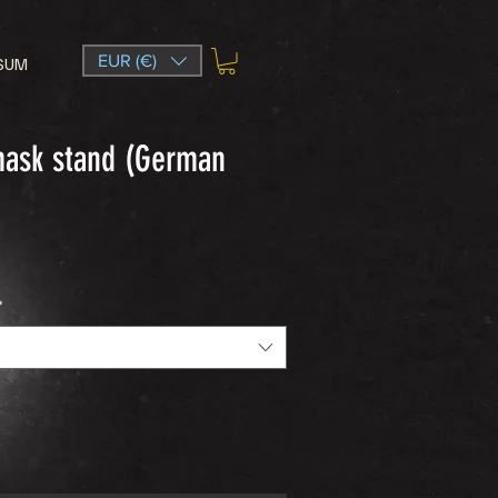
EUR (€)
SUM
ask stand (German
*