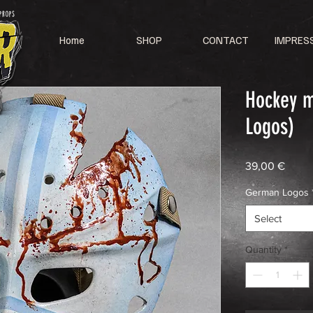
Home
SHOP
CONTACT
IMPRES
Hockey m
Logos)
Price
39,00 €
German Logos
Select
Quantity
*